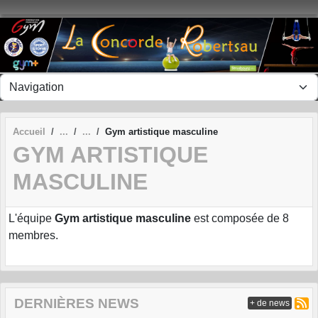
Panneau de gestion des cookies
Accueil
Gym artistique masculine
GYM ARTISTIQUE
MASCULINE
L'équipe
Gym artistique masculine
est composée de 8
membres.
DERNIÈRES NEWS
+ de news