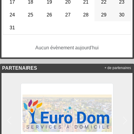
17
18
19
20
21
22
23
24
25
26
27
28
29
30
31
Aucun évènement aujourd'hui
PARTENAIRES
+ de partenaires
Précedent
Suiv