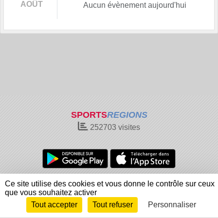
AOÛT
Aucun évènement aujourd'hui
SPORTS
REGIONS
252703
visites
Charte cookies
Gestion des cookies
Ce site utilise des cookies et vous donne le contrôle sur ceux
Informations légales
Signaler un contenu inapproprié
que vous souhaitez activer
Tout accepter
Tout refuser
Personnaliser
Envie de participer ?
Connexion