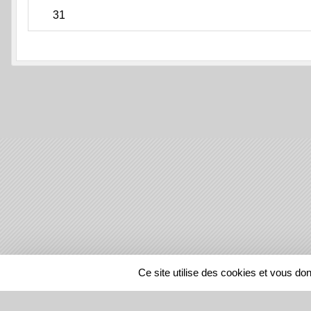
31
SPORTS
REGIONS
Ce site utilise des cookies et vous do
252606
visites