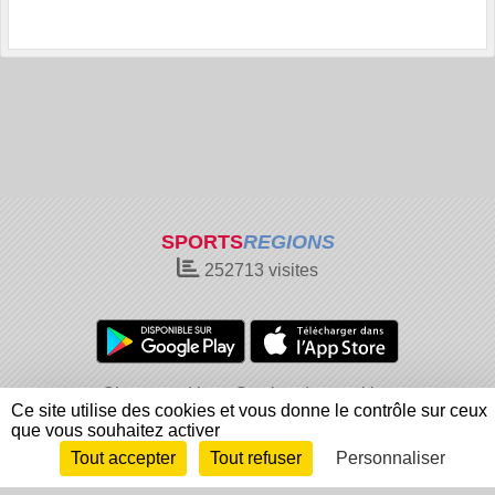
SPORTS
REGIONS
252713
visites
Charte cookies
Gestion des cookies
Ce site utilise des cookies et vous donne le contrôle sur ceux
Informations légales
Signaler un contenu inapproprié
que vous souhaitez activer
Tout accepter
Tout refuser
Personnaliser
Envie de participer ?
Connexion