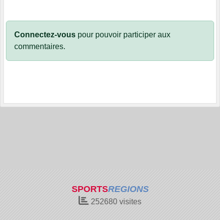
Connectez-vous
pour pouvoir participer aux
commentaires.
SPORTS
REGIONS
252680
visites