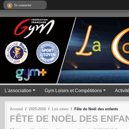
Panneau de gestion des cookies
Se connecter
L'association
Gym Loisirs et Compétitions
Activi
Accueil
2025-2026
Les news
Fête de Noël des enfants
FÊTE DE NOËL DES ENFA