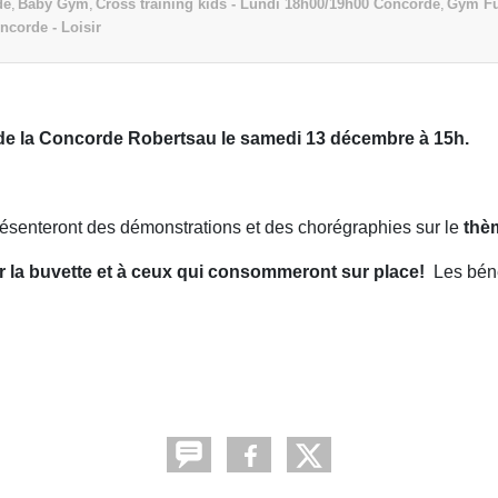
de
Baby Gym
Cross training kids - Lundi 18h00/19h00 Concorde
Gym Fu
corde - Loisir
le de la Concorde Robertsau le samedi 13 décembre à 15h.
résenteront des démonstrations et des chorégraphies sur le
thèm
 la buvette et à ceux qui consommeront sur place!
Les béné