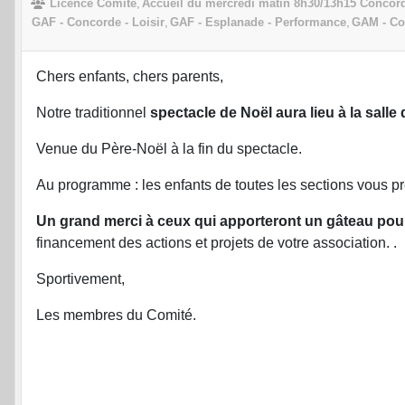
Licence Comité
Accueil du mercredi matin 8h30/13h15 Concor
GAF - Concorde - Loisir
GAF - Esplanade - Performance
GAM - Con
Chers enfants, chers parents,
Notre traditionnel
spectacle de Noël aura lieu à la sal
Venue du Père-Noël à la fin du spectacle.
Au programme : les enfants de toutes les sections vous p
Un grand merci à ceux qui apporteront un gâteau pour
financement des actions et projets de votre association. .
Sportivement,
Les membres du Comité.